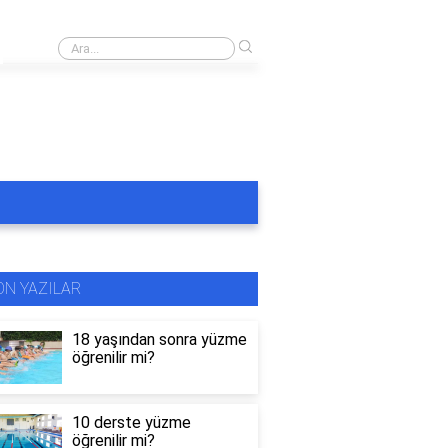
›
Rüyada masmavi havuzda yüzmek
ON YAZILAR
18 yaşından sonra yüzme
öğrenilir mi?
10 derste yüzme
öğrenilir mi?