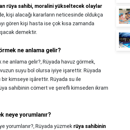
n rüya sahibi, moralini yükseltecek olaylar
e, kişi alacağı kararların neticesinde oldukça
ayı gören kişi hasta ise çok kısa zamanda
uşacak demektir.
örmek ne anlama gelir?
 ne anlama gelir?,
Rüyada havuz görmek,
vuzun suyu bol olursa iyiye işarettir. Rüyada
bir kimseye işârettir. Rüyada su ile
üya sahibinin cömert ve şerefli kimseden ikram
k neye yorumlanır?
ye yorumlanır?,
Rüyada yüzmek
rüya sahibinin