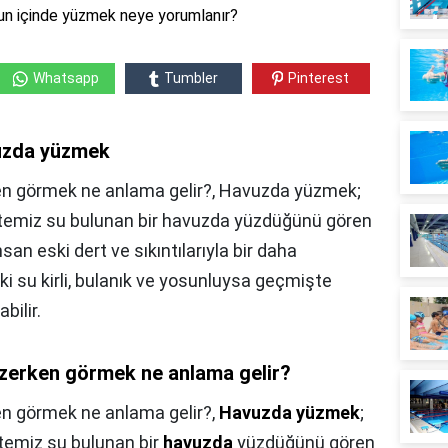
un içinde yüzmek neye yorumlanır?
Whatsapp
Tumbler
Pinterest
uzda yüzmek
n görmek ne anlama gelir?, Havuzda yüzmek;
 temiz su bulunan bir havuzda yüzdüğünü gören
san eski dert ve sıkıntılarıyla bir daha
ki su kirli, bulanık ve yosunluysa geçmişte
abilir.
zerken görmek ne anlama gelir?
n görmek ne anlama gelir?,
Havuzda yüzmek
;
temiz su bulunan bir
havuzda
yüzdüğünü gören