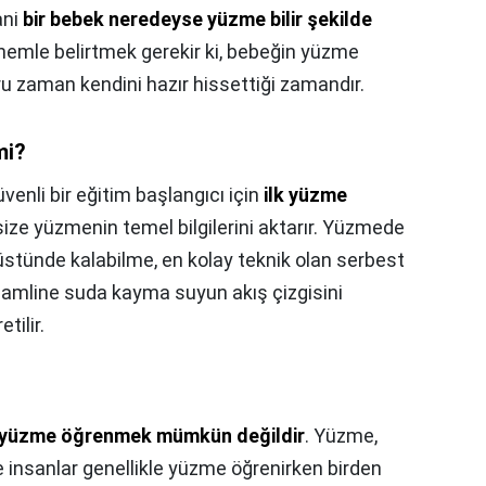
ani
bir bebek neredeyse yüzme bilir şekilde
 önemle belirtmek gerekir ki, bebeğin yüzme
u zaman kendini hazır hissettiği zamandır.
mi?
venli bir eğitim başlangıcı için
ilk yüzme
ize yüzmenin temel bilgilerini aktarır. Yüzmede
üstünde kalabilme, en kolay teknik olan serbest
eamline suda kayma suyun akış çizgisini
tilir.
 yüzme öğrenmek mümkün değildir
. Yüzme,
e insanlar genellikle yüzme öğrenirken birden