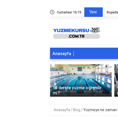
Yeni
ltından yüzmek
Cumartesi 16:19
Rüyada
Anasayfa
‹
şından sonra yüzme
10 derste yüzme öğrenilir
lir mi?
mi?
Anasayfa
Blog
Yüzmeye ne zaman b