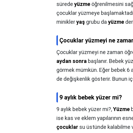
sürede
yüzme
öğrenilmesini sağl
çocuklar yüzmeye başlamaktadır
minikler
yaş
grubu da
yüzme
ders
Çocuklar yüzmeyi ne zaman
Çocuklar yüzmeyi ne zaman öğre
aydan sonra
başlanır. Bebek yüz
görmek mümkün. Eğer bebek 6 ay
de değişkenlik gösterir. Bunun içi
9 aylık bebek yüzer mi?
9 aylık bebek yüzer mi?,
Yüzme
b
ise kas ve eklem yapılarının esne
çocuklar
su üstünde kalabilme v