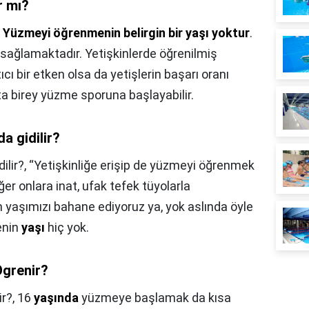
r mı?
,
Yüzmeyi öğrenmenin belirgin bir yaşı yoktur
.
sağlamaktadır. Yetişkinlerde öğrenilmiş
cı bir etken olsa da yetişlerin başarı oranı
ta birey yüzme sporuna başlayabilir.
a gidilir?
ilir?,
“Yetişkinliğe erişip de yüzmeyi öğrenmek
ğer onlara inat, ufak tefek tüyolarla
n yaşımızı bahane ediyoruz ya, yok aslında öyle
enin
yaşı
hiç yok.
Ogrenir?
r?,
16
yaşında
yüzmeye başlamak da kısa