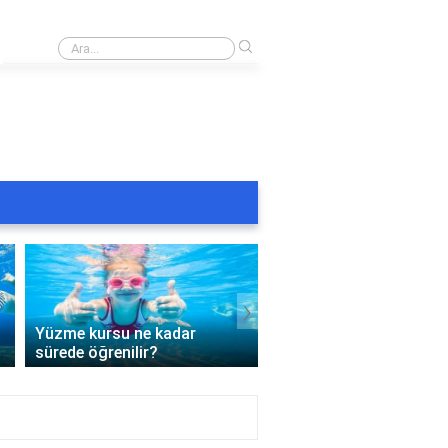
›
Rüyada masmavi havuzda yüzmek
›
Yüzme kursu ne kadar
Yüzme kursu için hangi
sürede öğrenilir?
tahliller gerekli?