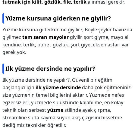
tutmak için kilit, gözlük, file, terlik
alınması gerekir.
Yüzme kursuna giderken ne giyilir?
Yüzme kursuna giderken ne giyilir?,
Böyle şeyler havuzda
giyilmez
tam saran mayolar
giyilir. şort giyme, mayo al
kendine. terlik, bone , gözlük. şort giyeceksen astarı var
gerek yok.
Ilk yüzme dersinde ne yapılır?
Ilk yüzme dersinde ne yapılır?,
Güvenli bir eğitim
başlangıcı için
ilk yüzme dersinde
daha çok eğitmeniniz
size yüzmenin temel bilgilerini aktarır. Yüzmede nefes
egzersizleri, yüzmede su üstünde kalabilme, en kolay
teknik olan serbest
yüzme
stilinde ayak çırpma,
streamline suda kayma suyun akış çizgisini hissetme
dediğimiz teknikler öğretilir.