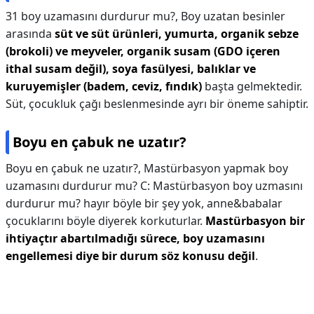
31 boy uzamasını durdurur mu?,
Boy uzatan besinler
arasında
süt ve süt ürünleri, yumurta, organik sebze
(brokoli) ve meyveler, organik susam (GDO içeren
ithal susam değil), soya fasülyesi, balıklar ve
kuruyemişler (badem, ceviz, fındık)
başta gelmektedir.
Süt, çocukluk çağı beslenmesinde ayrı bir öneme sahiptir.
Boyu en çabuk ne uzatır?
Boyu en çabuk ne uzatır?,
Mastürbasyon yapmak boy
uzamasını durdurur mu? C: Mastürbasyon boy uzmasını
durdurur mu? hayır böyle bir şey yok, anne&babalar
çocuklarını böyle diyerek korkuturlar.
Mastürbasyon bir
ihtiyaçtır abartılmadığı sürece, boy uzamasını
engellemesi diye bir durum söz konusu değil
.