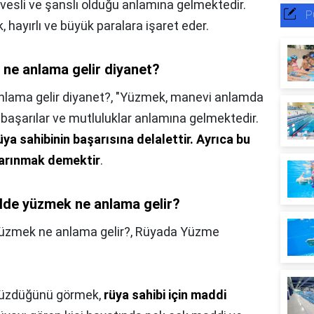
 hevesli ve şanslı olduğu anlamına gelmektedir.
P
ayırlı ve büyük paralara işaret eder.
e anlama gelir diyanet?
lama gelir diyanet?,
"Yüzmek, manevi anlamda
başarılar ve mutluluklar anlamına gelmektedir.
üya sahibinin başarısına delalettir.
Ayrıca bu
 arınmak demektir
.
lde yüzmek ne anlama gelir?
üzmek ne anlama gelir?,
Rüyada Yüzme
yüzdüğünü görmek,
rüya sahibi için maddi