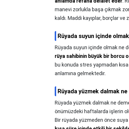
anlamda refaha delalet eder
. 
manevi zorlukla başa çıkmak zoru
kaldı. Maddi kayıplar, borçlar ve z
Rüyada suyun içinde olma
Rüyada suyun içinde olmak ne 
rüya sahibinin büyük bir borcu 
bu konuda stres yapmadan kısa b
anlamına gelmektedir.
Rüyada yüzmek dalmak ne 
Rüyada yüzmek dalmak ne deme
önümüzdeki haftalarda işlerin ol
Bir rüyada yüzmeden önce suya
kısa süre içinde etkili bir şeki