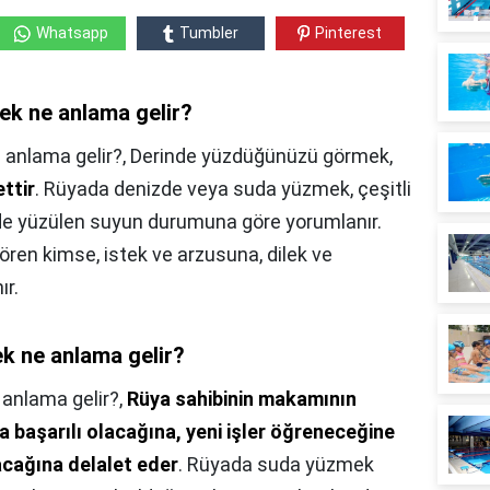
Whatsapp
Tumbler
Pinterest
ek ne anlama gelir?
 anlama gelir?,
Derinde yüzdüğünüzü görmek,
ettir
. Rüyada denizde veya suda yüzmek, çeşitli
inde yüzülen suyun durumuna göre yorumlanır.
en kimse, istek ve arzusuna, dilek ve
ır.
k ne anlama gelir?
anlama gelir?,
Rüya sahibinin makamının
 başarılı olacağına, yeni işler öğreneceğine
cağına delalet eder
. Rüyada suda yüzmek