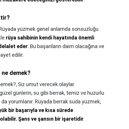
tir?
Rüyada yüzmek genel anlamda sonsuzluğu
kle
rüya sahibinin kendi hayatında önemli
delalet eder
. Bu başarıların daim olacağına ve
yet edilir.
k ne demek?
demek?,
Siz umut verecek olaylar
üzel günlerin, su gibi berrak, temiz ve huzurlu
a da yorumlanır. Rüyada berrak suda yüzmek,
üyük bir başarıyla ve kısa sürede
olabilir.
Şans ve şansın bir işaretidir
.