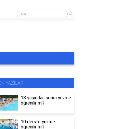
›
Rüyada masmavi havuzda yüzmek
ON YAZILAR
18 yaşından sonra yüzme
öğrenilir mi?
10 derste yüzme
öğrenilir mi?