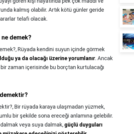
Rüyayı gören kişi hayatında pek çok maddi ve
nda kalmış olabilir. Artık kötü günler geride
ararlar telafi olacak.
k ne demek?
demek?,
Rüyada kendini suyun içinde görmek
olduğu ya da olacağı üzerine yorumlanır
. Ancak
ir zaman içerisinde bu borçtan kurtulacağı
demektir?
ktir?,
Bir rüyada karaya ulaşmadan yüzmek,
umlu bir şekilde sona ereceği anlamına gelebilir.
 dalmak veya suya dalmak,
güçlü duyguları
lde müzakere edeceğinizi gösterebilir
.