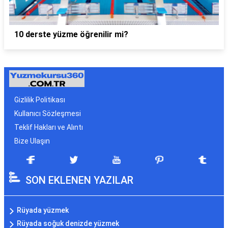
10 derste yüzme öğrenilir mi?
Gizlilik Politikası
Kullanıcı Sözleşmesi
Teklif Hakları ve Alıntı
Bize Ulaşın
SON EKLENEN YAZILAR
Rüyada yüzmek
Rüyada soğuk denizde yüzmek