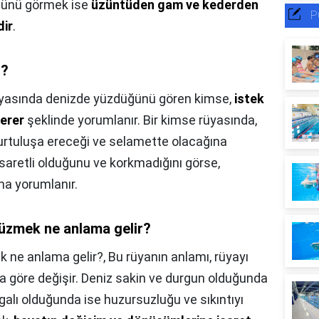
ğünü görmek ise
üzüntüden gam ve kederden
P
dir
.
r?
yasında denizde yüzdüğünü gören kimse,
istek
 erer
şeklinde yorumlanır. Bir kimse rüyasında,
kurtuluşa ereceği ve selamette olacağına
saretli olduğunu ve korkmadığını görse,
na yorumlanır.
yüzmek ne anlama gelir?
k ne anlama gelir?,
Bu rüyanın anlamı, rüyayı
a göre değişir. Deniz sakin ve durgun olduğunda
algalı olduğunda ise huzursuzluğu ve sıkıntıyı