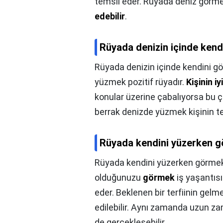
temsil eder. Rüyada deniz görm
edebilir
.
Rüyada denizin içinde kend
Rüyada denizin içinde kendini g
yüzmek pozitif rüyadır.
Kişinin i
konular üzerine çabalıyorsa bu ça
berrak denizde yüzmek kişinin te
Rüyada kendini yüzerken g
Rüyada kendini yüzerken görmek
olduğunuzu
görmek
iş yaşantısı
eder. Beklenen bir terfiinin gelme
edilebilir. Aynı zamanda uzun z
de gerçekleşebilir.