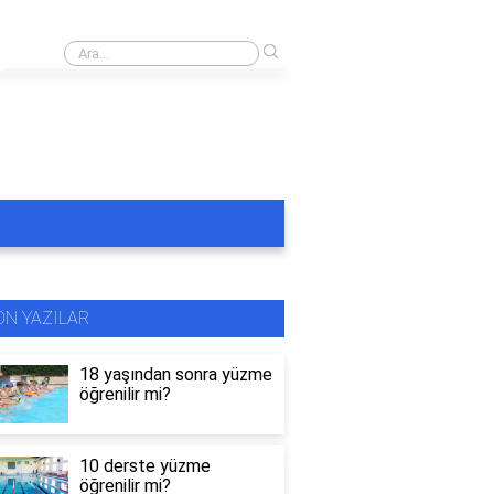
›
Rüyada masmavi havuzda yüzmek
ON YAZILAR
18 yaşından sonra yüzme
öğrenilir mi?
10 derste yüzme
öğrenilir mi?