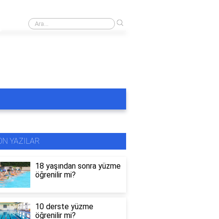
›
Rüyada masmavi havuzda yüzmek
ON YAZILAR
18 yaşından sonra yüzme
öğrenilir mi?
10 derste yüzme
öğrenilir mi?