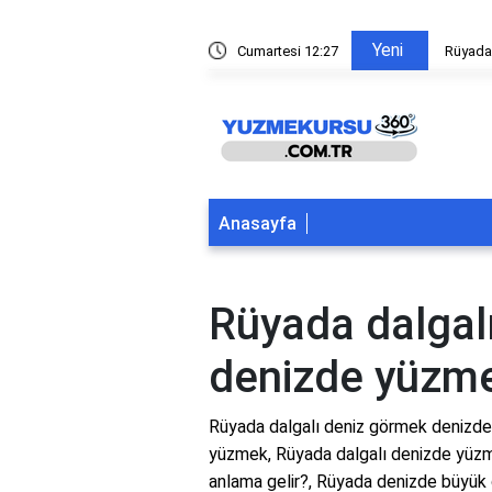
Yeni
ltından yüzmek
Cumartesi 12:27
Rüyada
Anasayfa
Rüyada dalgal
denizde yüzm
Rüyada dalgalı deniz görmek denizd
yüzmek, Rüyada dalgalı denizde yüzm
anlama gelir?, Rüyada denizde büyük 