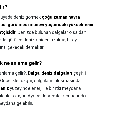
lir?
üyada deniz görmek
çoğu zaman hayra
ası görülmesi manevi yaşamdaki yükselmenin
tçisidir
. Denizde bulunan dalgalar olsa dahi
da görülen deniz kişiden uzaksa, birey
kıntı çekecek demektir.
k ne anlama gelir?
anlama gelir?,
Dalga
,
deniz dalgaları
çeşitli
 Öncelikle rüzgâr, dalgaların oluşmasında
eniz
yüzeyinde enerji ile bir itki meydana
algalar oluşur. Ayrıca depremler sonucunda
ydana gelebilir.