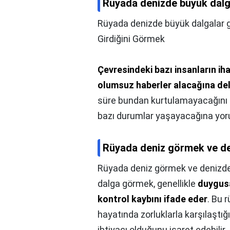
Rüyada denizde büyük dalg
Rüyada denizde büyük dalgalar 
Girdiğini Görmek
Çevresindeki bazı insanların i
olumsuz haberler alacağına del
süre bundan kurtulamayacağını i
bazı durumlar yaşayacağına yoru
Rüyada deniz görmek ve de
Rüyada deniz görmek ve denizde
dalga görmek, genellikle
duygusa
kontrol kaybını ifade eder
. Bu 
hayatında zorluklarla karşılaştığ
ihtiyacı olduğunu işaret edebilir.